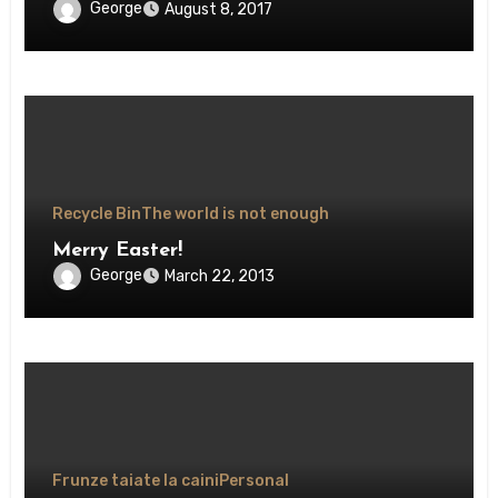
George
August 8, 2017
Recycle Bin
The world is not enough
Merry Easter!
George
March 22, 2013
Frunze taiate la caini
Personal