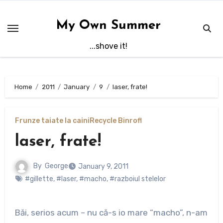
Skip
to
My Own Summer
content
...shove it!
Home
2011
January
9
laser, frate!
Frunze taiate la caini
Recycle Bin
rofl
laser, frate!
By
George
January 9, 2011
#gillette
,
#laser
,
#macho
,
#razboiul stelelor
Băi, serios acum – nu că-s io mare “macho”, n-am