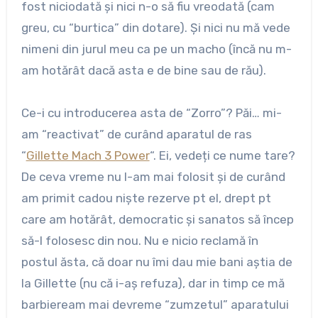
fost niciodată și nici n-o să fiu vreodată (cam
greu, cu “burtica” din dotare). Și nici nu mă vede
nimeni din jurul meu ca pe un macho (încă nu m-
am hotărât dacă asta e de bine sau de rău).
Ce-i cu introducerea asta de “Zorro”? Păi… mi-
am “reactivat” de curând aparatul de ras
“
Gillette Mach 3 Power
“. Ei, vedeți ce nume tare?
De ceva vreme nu l-am mai folosit și de curând
am primit cadou niște rezerve pt el, drept pt
care am hotărât, democratic și sanatos să încep
să-l folosesc din nou. Nu e nicio reclamă în
postul ăsta, că doar nu îmi dau mie bani aștia de
la Gillette (nu că i-aș refuza), dar in timp ce mă
barbieream mai devreme “zumzetul” aparatului