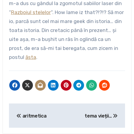
m-a dus cu gândul la zgomotul sabiilor laser din
“
Razboiul stelelor
“. How lame iz that?!?!? Să mor
io, parcă sunt cel mai mare geek din istoria… din
toata istoria. Din cretacic până în prezent… și
uite așa, m-a bușhit un râs în oglindă ca un
prost, de era să-mi tai beregata, cum zicem in
postul
ăsta
.
Post
aritmetica
tema vieții…
navigation